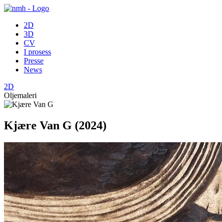
2D
3D
CV
I prosess
Presse
News
2D
Oljemaleri
Kjære Van G (2024)